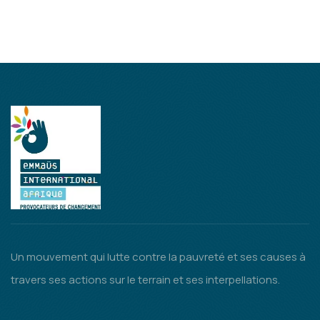
Un mouvement qui lutte contre la pauvreté et ses causes à
travers ses actions sur le terrain et ses interpellations.