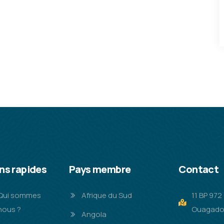
ns rapides
Pays membre
Contact
Qui sommes
Afrique du Sud
11 BP 97
nous ?
Ouagado
Angola