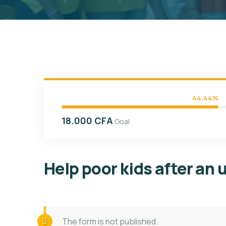
44.44%
18.000 CFA
Goal
Help poor kids after an
The form is not published.