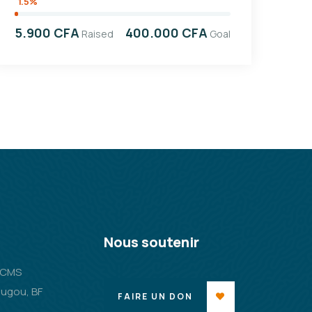
1.5%
5.900 CFA
400.000 CFA
Raised
Goal
Nous soutenir
2 CMS
ugou, BF
FAIRE UN DON