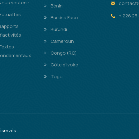
Nous soutenir
contact
Bénin
Actualités
+ 226 25 
Burkina Faso
Rapports
Burundi
d'activités
Cameroun
Textes
Congo (R.D)
fondamentaux
Côte d'Ivoire
Togo
éservés.