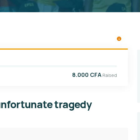
4
8.000 CFA
Raised
 unfortunate tragedy