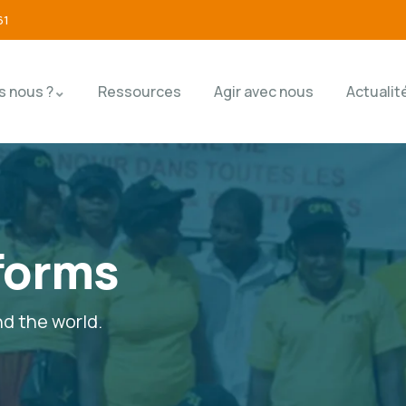
61
 nous ?
Ressources
Agir avec nous
Actualit
forms
nd the world.