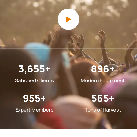
3,655
+
896
+
Saticfied Clients
Modern Equipment
955
+
565
+
Expert Members
Tons of Harvest